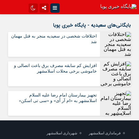
اینستاگرام
تلگرام{با فیلترشکن)
بایگانی‌های سعیدیه - پایگاه خبری پویا
سروش
ایتا
اختلافات شخصی در سعیدیه منجر به قتل مهمان
شد
آپارات
اپلیکیشن
افزایش کم سابقه مصرف برق باعث اتصالی و
خاموشی برخی محلات اسلامشهر
تجهیز بیمارستان امام رضا علیه السلام
اسلامشهر به «ام آر آی» و «سی تی اسکن»
فرمانداری اسلامشهر
شهرداری اسلامشهر