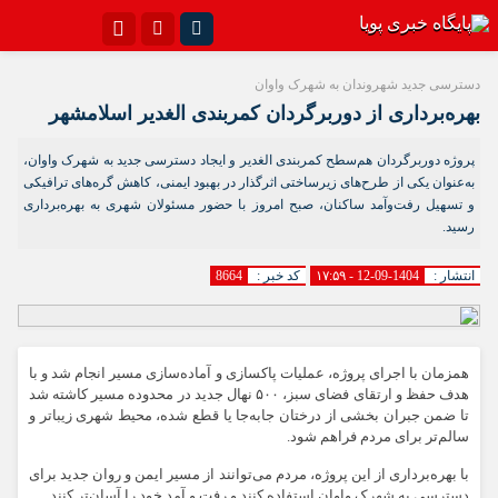
اینستاگرام
تلگرام{با فیلترشکن)
دسترسی جدید شهروندان به شهرک واوان
بهره‌برداری از دوربرگردان کمربندی الغدیر اسلامشهر
سروش
ایتا
پروژه دوربرگردان هم‌سطح کمربندی الغدیر و ایجاد دسترسی جدید به شهرک واوان،
آپارات
اپلیکیشن
به‌عنوان یکی از طرح‌های زیرساختی اثرگذار در بهبود ایمنی، کاهش گره‌های ترافیکی
و تسهیل رفت‌وآمد ساکنان، صبح امروز با حضور مسئولان شهری به بهره‌برداری
رسید.
انتشار :
1404-09-12 - ۱۷:۵۹
کد خبر :
8664
همزمان با اجرای پروژه، عملیات پاکسازی و آماده‌سازی مسیر انجام شد و با
هدف حفظ و ارتقای فضای سبز، ۵۰۰ نهال جدید در محدوده مسیر کاشته شد
تا ضمن جبران بخشی از درختان جابه‌جا یا قطع شده، محیط شهری زیباتر و
سالم‌تر برای مردم فراهم شود.
با بهره‌برداری از این پروژه، مردم می‌توانند از مسیر ایمن و روان جدید برای
دسترسی به شهرک واوان استفاده کنند و رفت‌ و آمد خود را آسان‌تر کنند.