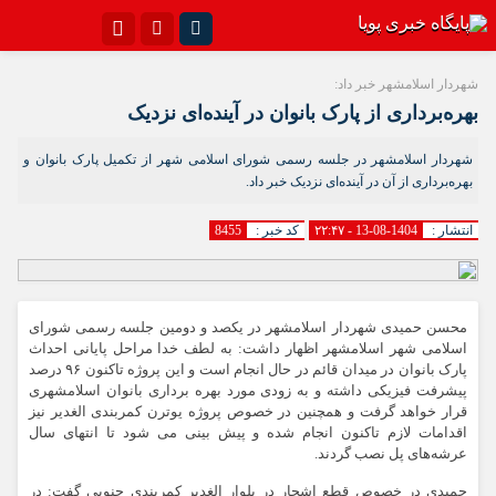
اینستاگرام
تلگرام{با فیلترشکن)
شهردار اسلامشهر خبر داد:
بهره‌برداری از پارک بانوان در آینده‌ای نزدیک
سروش
ایتا
شهردار اسلامشهر در جلسه رسمی شورای اسلامی شهر از تکمیل پارک بانوان و
آپارات
اپلیکیشن
بهره‌برداری از آن در آینده‌ای نزدیک خبر داد.
انتشار :
1404-08-13 - ۲۲:۴۷
کد خبر :
8455
محسن حمیدی شهردار اسلامشهر در یکصد و دومین جلسه رسمی شورای
اسلامی شهر اسلامشهر اظهار داشت: به لطف خدا مراحل پایانی احداث
پارک بانوان در میدان قائم در حال انجام است و این پروژه تاکنون ۹۶ درصد
پیشرفت فیزیکی داشته و به زودی مورد بهره برداری بانوان اسلامشهری
قرار خواهد گرفت و همچنین در خصوص پروژه یوترن کمربندی الغدیر نیز
اقدامات لازم تاکنون انجام شده و پیش بینی می شود تا انتهای سال
عرشه‌های پل نصب گردند.
حمیدی در خصوص قطع اشجار در بلوار الغدیر کمربندی جنوبی گفت: در