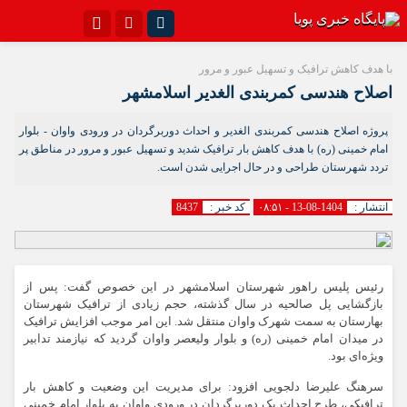
اینستاگرام
تلگرام{با فیلترشکن)
با هدف کاهش ترافیک و تسهیل عبور و مرور
اصلاح هندسی کمربندی الغدیر اسلامشهر
سروش
ایتا
پروژه اصلاح هندسی کمربندی الغدیر و احداث دوربرگردان در ورودی واوان - بلوار
آپارات
اپلیکیشن
امام خمینی (ره) با هدف کاهش بار ترافیک شدید و تسهیل عبور و مرور در مناطق پر
تردد شهرستان طراحی و در حال اجرایی شدن است.
انتشار :
1404-08-13 - ۰۸:۵۱
کد خبر :
8437
رئیس پلیس راهور شهرستان اسلامشهر در این خصوص گفت: پس از
بازگشایی پل صالحیه در سال گذشته، حجم زیادی از ترافیک شهرستان
بهارستان به سمت شهرک واوان منتقل شد. این امر موجب افزایش ترافیک
در میدان امام خمینی (ره) و بلوار ولیعصر واوان گردید که نیازمند تدابیر
ویژه‌ای بود.
سرهنگ علیرضا دلجویی افزود: برای مدیریت این وضعیت و کاهش بار
ترافیکی، طرح احداث یک دوربرگردان در ورودی واوان به بلوار امام خمینی