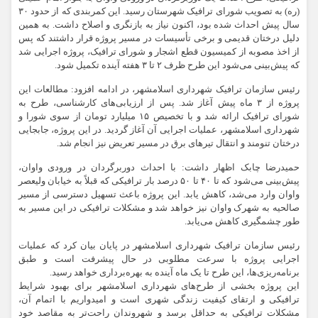
(ره) به تصویب شورای ترافیک شهرستان رسید. این کمربندی که از حدود ۳۰
سال پیش احداث شده بود، اکنون نیاز به بازنگری و اصلاح داشت. به همین
دلیل درختان قدیمی و برخی تأسیسات در مسیر پروژه قرار داشتند که پس
از اخذ مصوبه از کمیسیون قطع اشجار و شورای ترافیک، پروژه اجرایی شد
که پیش‌بینی می‌شود این طرح ظرف ۲ تا ۳ هفته آینده تکمیل شود.
رئیس سازمان ترافیک شهرداری اسلامشهر، در ادامه افزود: مطالعات این
پروژه از ۳ ماه پیش آغاز شد. پس از ارزیابی‌های کارشناسی، طرح به
شورای ترافیک ارائه شد و با تخصیص ۱۵ میلیارد تومان از سوی شورا و
شهرداری اسلامشهر، عملیات اجرایی آن آغاز گردید. در این پروژه، جابجایی
درختان تنومند و انتقال تیرهای برق در مسیر تعریض نیز انجام شد.
حمیدرضا چابک اظهار داشت: با احداث دوربرگردان در ورودی واوان،
پیش‌بینی می‌شود که تا ۴۰ تا ۵۰ درصد بار ترافیکی که قبلاً به خیابان ولیعصر
واوان وارد می‌شد، کاهش یابد. این پروژه باعث تسهیل دسترسی از مسیر
صالحیه به شهرک واوان نیز خواهد شد و مشکلات ترافیکی در این مسیر به
طور چشمگیری کاهش می‌یابد.
رئیس سازمان ترافیک شهرداری اسلامشهر در پایان بیان کرد که عملیات
اجرایی پروژه با سرعت مطلوبی در حال پیشرفت است و طبق
برنامه‌ریزی‌ها، این طرح تا یک ماه آینده به بهره‌برداری خواهد رسید.
این پروژه بخشی از طرح‌های شهرداری اسلامشهر برای بهبود شرایط
ترافیکی و ارتقای کیفیت زندگی شهری است و امیدواریم با اتمام آن،
مشکلات ترافیکی به حداقل برسد و شهروندان راحت‌تر به مقاصد خود