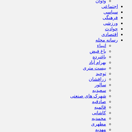
واوان
اجتماعی
سیاسی
فرهنگی
ورزشی
حوادث
اقتصادی
رسانه محله
انبیاء
باغ فیض
باغنرده
بهرام آباد
بیست متری
توحید
زرافشان
سالور
سعیدیه
شهرک های صنعتی
صادقیه
قائمیه
کاشانی
محمدیه
مطهری
مهدیه