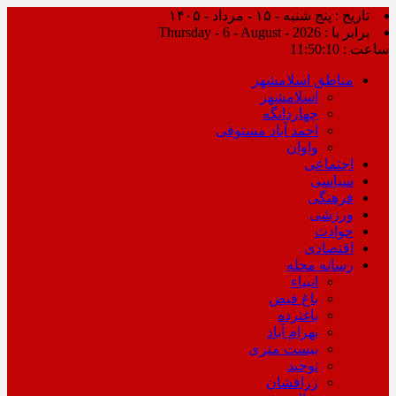
تاریخ : پنج شنبه - ۱۵ - مرداد - ۱۴۰۵
برابر با : Thursday - 6 - August - 2026
ساعت :
11:50:10
مناطق اسلامشهر
اسلامشهر
چهاردانگه
احمد آباد مستوفی
واوان
اجتماعی
سیاسی
فرهنگی
ورزشی
حوادث
اقتصادی
رسانه محله
انبیاء
باغ فیض
باغنرده
بهرام آباد
بیست متری
توحید
زرافشان