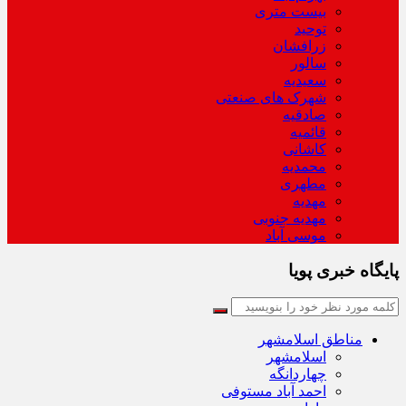
بیست متری
توحید
زرافشان
سالور
سعیدیه
شهرک های صنعتی
صادقیه
قائمیه
کاشانی
محمدیه
مطهری
مهدیه
مهدیه جنوبی
موسی آباد
پایگاه خبری پویا
مناطق اسلامشهر
اسلامشهر
چهاردانگه
احمد آباد مستوفی