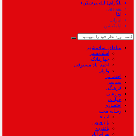
تلگرام{با فیلترشکن)
سروش
ایتا
آپارات
اپلیکیشن
مناطق اسلامشهر
اسلامشهر
چهاردانگه
احمد آباد مستوفی
واوان
اجتماعی
سیاسی
فرهنگی
ورزشی
حوادث
اقتصادی
رسانه محله
انبیاء
باغ فیض
باغنرده
بهرام آباد