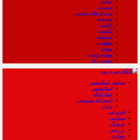
سالور
سعیدیه
شهرک های صنعتی
صادقیه
قائمیه
کاشانی
محمدیه
مطهری
مهدیه
مهدیه جنوبی
موسی آباد
مناطق اسلامشهر
اسلامشهر
چهاردانگه
احمد آباد مستوفی
واوان
اجتماعی
سیاسی
فرهنگی
ورزشی
حوادث