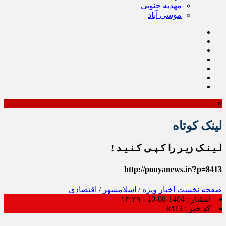
مهدیه جنوبی
موسی آباد
×
لینک کوتاه
لـیـنـک زیـر را کـپـی کـنـیـد !
http://pouyanews.ir/?p=8413
صفحه نخست
اخبار ویژه
/
اسلامشهر
/
اقتصادی
انتشار :
1404-08-10 - ۱۳:۲۹
کد خبر :
8413