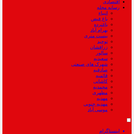
اقتصادی
رسانه محله
انبیاء
باغ فیض
باغنرده
بهرام آباد
بیست متری
توحید
زرافشان
سالور
سعیدیه
شهرک های صنعتی
صادقیه
قائمیه
کاشانی
محمدیه
مطهری
مهدیه
مهدیه جنوبی
موسی آباد
اینستاگرام