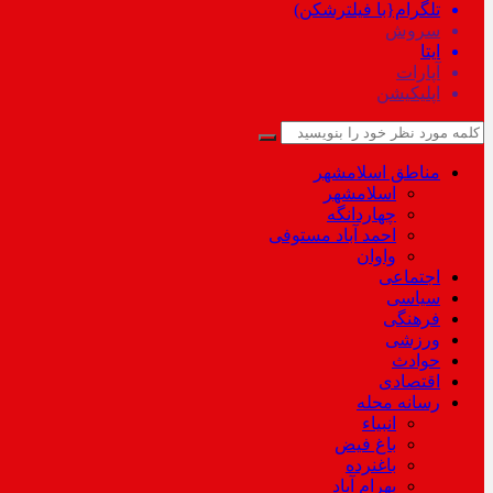
تلگرام{با فیلترشکن)
سروش
ایتا
آپارات
اپلیکیشن
مناطق اسلامشهر
اسلامشهر
چهاردانگه
احمد آباد مستوفی
واوان
اجتماعی
سیاسی
فرهنگی
ورزشی
حوادث
اقتصادی
رسانه محله
انبیاء
باغ فیض
باغنرده
بهرام آباد