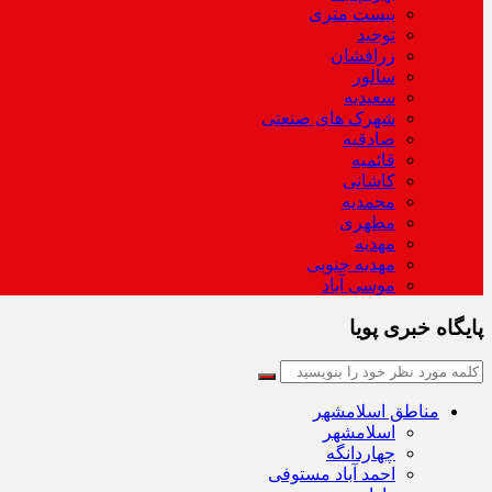
بیست متری
توحید
زرافشان
سالور
سعیدیه
شهرک های صنعتی
صادقیه
قائمیه
کاشانی
محمدیه
مطهری
مهدیه
مهدیه جنوبی
موسی آباد
پایگاه خبری پویا
مناطق اسلامشهر
اسلامشهر
چهاردانگه
احمد آباد مستوفی