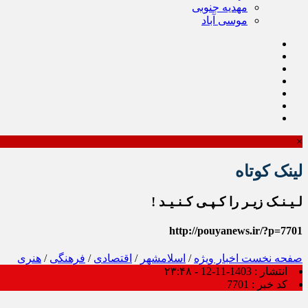
مهدیه جنوبی
موسی آباد
×
لینک کوتاه
لـیـنـک زیـر را کـپـی کـنـیـد !
http://pouyanews.ir/?p=7701
صفحه نخست
اخبار ویژه
/
اسلامشهر
/
اقتصادی
/
فرهنگی
/
هنری
انتشار :
1403-11-12 - ۲۳:۴۸
کد خبر :
7701