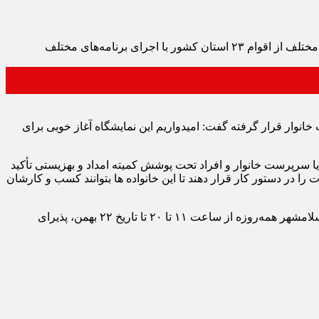
همزمان با سومین دوره هفته فرهنگی اسلامشهر، آئین افتتاح جشنواره اقوام و عشایر و نمایشگاه سوغات و صنایع دستی با حضور گروه‌های مختلف از اقوام ۲۳ استان کشور با اجرای برنامه‌های مختلف
 صورت رایگان در اختیار زنان سرپرست خانوار قرار گرفته گفت: امیدواریم این نمایشگاه آغاز خوبی برای
سرپرست خانوار و افراد تحت پوشش کمیته امداد و بهزیستی تأکید
در دستور کار قرار دهند تا این خانواده ها بتوانند کسب و کارشان
جشنواره اقوام و عشایر با ۱۶۰ غرفه در طی ۱۰ روز در خیابان صیاد شیرازی، خیابان تعاون، جنب سازمان مدیریت حمل‌ و نقل شهرستان اسلامشهر همه‌روزه از ساعت ۱۱ تا ۲۰ تا تاریخ ۲۲ بهمن، پذیرای