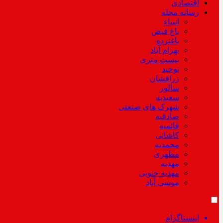
اقتصادی
رسانه محله
انبیاء
باغ فیض
باغنرده
بهرام آباد
بیست متری
توحید
زرافشان
سالور
سعیدیه
شهرک های صنعتی
صادقیه
قائمیه
کاشانی
محمدیه
مطهری
مهدیه
مهدیه جنوبی
موسی آباد
اینستاگرام