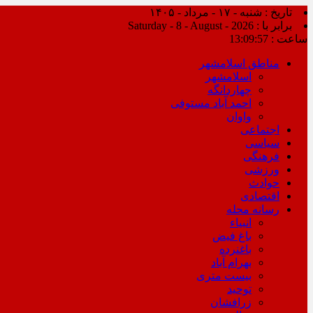
تاریخ : شنبه - ۱۷ - مرداد - ۱۴۰۵
برابر با : Saturday - 8 - August - 2026
ساعت :
13:09:58
مناطق اسلامشهر
اسلامشهر
چهاردانگه
احمد آباد مستوفی
واوان
اجتماعی
سیاسی
فرهنگی
ورزشی
حوادث
اقتصادی
رسانه محله
انبیاء
باغ فیض
باغنرده
بهرام آباد
بیست متری
توحید
زرافشان