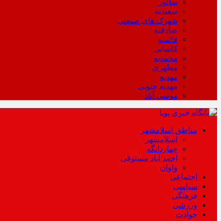
سالور
سعیدیه
شهرک های صنعتی
صادقیه
قائمیه
کاشانی
محمدیه
مطهری
مهدیه
مهدیه جنوبی
موسی آباد
مناطق اسلامشهر
اسلامشهر
چهاردانگه
احمد آباد مستوفی
واوان
اجتماعی
سیاسی
فرهنگی
ورزشی
حوادث