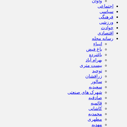
واوان
اجتماعی
سیاسی
فرهنگی
ورزشی
حوادث
اقتصادی
رسانه محله
انبیاء
باغ فیض
باغنرده
بهرام آباد
بیست متری
توحید
زرافشان
سالور
سعیدیه
شهرک های صنعتی
صادقیه
قائمیه
کاشانی
محمدیه
مطهری
مهدیه