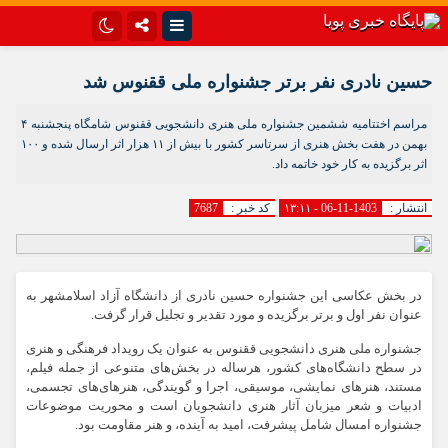
اینستاگرام
تلگرام{با فیلترشکن)
حسین نادری نفر برتر جشنواره ملی ققنوس شد
سروش
ایتا
مراسم اختتامیه ششمین جشنواره ملی هنری دانشجویی ققنوس شامگاه پنجشنبه ۴
بهمن در هفت بخش هنری از سرتاسر کشور با بیش از ۱۱ هزار اثر ارسال شده و ۱۰۰
آپارات
اپلیکیشن
اثر برگزیده به کار خود خاتمه داد.
انتشار :
1403-11-06 - ۱۳:۱۱
کد خبر :
7687
در بخش عکاسی این جشنواره حسین نادری از دانشگاه آزاد اسلامشهر به
عنوان نفر اول و برتر برگزیده و مورد تقدیر و تجلیل قرار گرفت.
جشنواره ملی هنری دانشجویی ققنوس به عنوان یک رویداد فرهنگی و هنری
در سطح دانشگاه‌های کشور، هرساله در بخش‌های متنوعی از جمله فیلم،
مستند، هنرهای نمایشی، موسیقی، اجرا و گویندگی، هنرهای‌های تجسمی،
ادبیات و شعر میزبان آثار هنری دانشجویان است و محوریت موضوعات
جشنواره امسال شامل پیشرفت، امید به آینده، و هنر مقاومت بود.