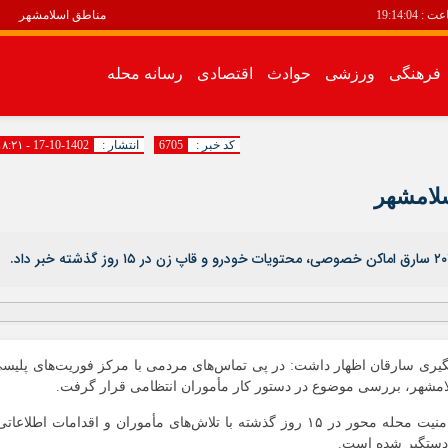
عت :
19:14:05
مناطق اسلامشهر
فرهنگی
ورزشی
حوادث
اقتصادی
رسانه محله
سیاسی
فرهنگی
کد خبر :
6705
انتشار :
1402-10-17 - ۱۸:۲۱
اقتصادی
رسانه محله
انبیاء
باغ فیض
باغنرده
بهرام آباد
بیست متری
یری سارقان اظهار داشت: در پی تماس‌های مردمی با مرکز فوریت‌های پلیس
توحید
زرافشان
وی افزود: در این راستا با اجرای طرح‌های انتظامی و امنیت محله محور در ۱۵ روز گذشته با تلاش‌های مأموران و اقدامات اطلاعا
سالور