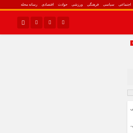
اجتماعی
سیاسی
فرهنگی
ورزشی
حوادث
اقتصادی
رسانه محله
اینستاگرام
ورزشی
تلگرام{با فیلترشکن)
سروش
ایتا
آپارات
اپلیکیشن
ی
تی،