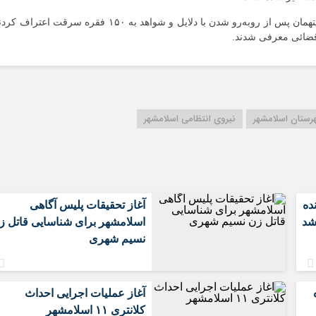
سعیدیه
فرمانده انتظامی شهرستان اسلامشهر در ادامه گفت: متهمان پس از روبه‌رو شدن با دلایل و شواهد به ۱۵۰ فقره سرقت اعتراف
شهرک های صن
قضائی معرفی شدند.
صادقیه
قائمیه
کاشانی
محمدیه
رستان اسلامشهر
نیروی انتظامی اسلامشهر
مطهری
مهدیه
مهدیه جنوبی
موسی آباد
ده
آغاز تحقیقات پلیس آگاهی
شد
اسلامشهر برای شناسایی قاتل ز
نسیم شهری
آغاز عملیات اجرایی احداث
کلانتری ۱۱ اسلامشهر