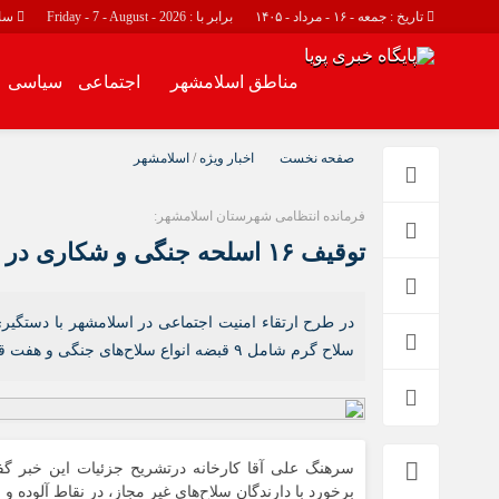
تاریخ : جمعه - ۱۶ - مرداد - ۱۴۰۵
برابر با : Friday - 7 - August - 2026
سا
مناطق اسلامشهر
اجتماعی
سیاسی
مناطق اسلامشهر
اجتماعی
صفحه نخست
اخبار ویژه
/
اسلامشهر
اسلامشهر
حوادث
فرمانده انتظامی شهرستان اسلامشهر:
چهاردانگه
توقیف ۱۶ اسلحه جنگی و شکاری در اسلامشهر
احمد آباد مستوفی
واوان
سلاح گرم شامل ۹ قبضه انواع سلاح‌های جنگی و هفت قبضه سلاح شکاری غیرمجاز کشف و ضبط شد.
سرهنگ علی آقا کارخانه درتشریح جزئیات این خبر گف
برخورد با دارندگان سلاح‌های غیر مجاز، در نقاط آلوده