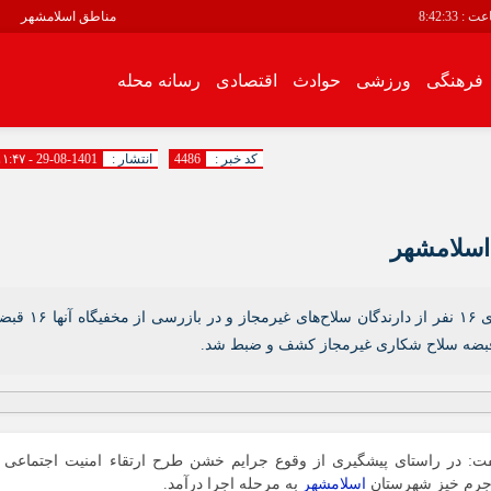
عت :
8:42:34
مناطق اسلامشهر
فرهنگی
ورزشی
حوادث
اقتصادی
رسانه محله
سیاسی
فرهنگی
کد خبر :
4486
انتشار :
1401-08-29 - ۱۱:۴۷
اقتصادی
رسانه محله
انبیاء
باغ فیض
باغنرده
در طرح ارتقاء امنیت اجتماعی در اسلامشهر با دستگیری ۱۶ نفر از دارندگان سلاح‌های غیرمجاز و در ب
بهرام آباد
بیست متری
توحید
زرافشان
ت‌:‌ در راستای پیشگیری از وقوع جرایم خشن طرح ارتقاء امنیت اجتماعی 
سالور
 و جرم خیز شهرستان
اسلامشهر
به مرحله اجرا درآمد.