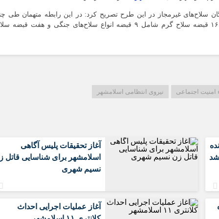
سعیدیه
سایی و دستگیری ۱۶ نفر از دارندگان سلاح‌های غیرمجاز در این طرح تصریح کرد: در این رابطه متهمان طی چن
شهرک های صن
عملیات ضربتی دستگیر و در بازرسی از مخفیگاه آنها ۱۶ قبضه سلاح گرم شامل ۹ قبضه انواع سلاح‌های جنگی و هفت قبضه س
صادقیه
قائمیه
کاشانی
محمدیه
مطهری
 امنیت اجتماعی
نیروی انتظامی اسلامشهر
مهدیه
مهدیه جنوبی
موسی آباد
ده
آغاز تحقیقات پلیس آگاهی
شد
اسلامشهر برای شناسایی قاتل ز
نسیم شهری
آغاز عملیات اجرایی احداث
کلانتری ۱۱ اسلامشهر