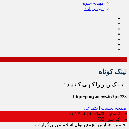
مهدیه جنوبی
موسی آباد
×
لینک کوتاه
لـیـنـک زیـر را کـپـی کـنـیـد !
http://pouyanews.ir/?p=733
صفحه نخست
اجتماعی
انتشار :
1400-09-07 - ۱۴:۲۷
کد خبر :
733
نخستین همایش مجمع بانوان اسلامشهر برگزار شد