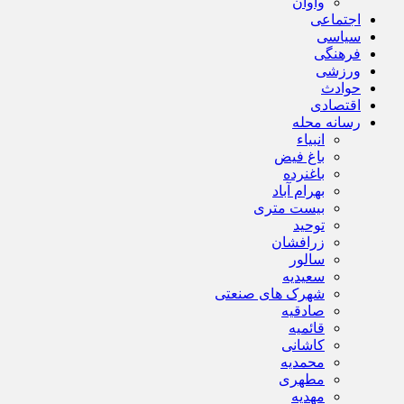
واوان
اجتماعی
سیاسی
فرهنگی
ورزشی
حوادث
اقتصادی
رسانه محله
انبیاء
باغ فیض
باغنرده
بهرام آباد
بیست متری
توحید
زرافشان
سالور
سعیدیه
شهرک های صنعتی
صادقیه
قائمیه
کاشانی
محمدیه
مطهری
مهدیه