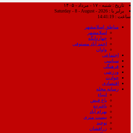
تاریخ : شنبه - ۱۷ - مرداد - ۱۴۰۵
برابر با : Saturday - 8 - August - 2026
ساعت :
14:41:19
مناطق اسلامشهر
اسلامشهر
چهاردانگه
احمد آباد مستوفی
واوان
اجتماعی
سیاسی
فرهنگی
ورزشی
حوادث
اقتصادی
رسانه محله
انبیاء
باغ فیض
باغنرده
بهرام آباد
بیست متری
توحید
زرافشان