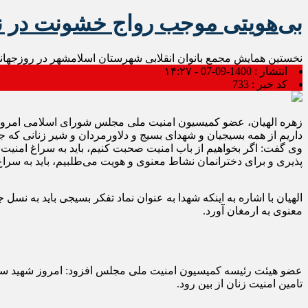
بی‌هویتی موجب رواج خشونت در ن
نخستین همایش مجمع بانوان انقلابی شهرستان اسلامشهر در روزجهانی
انتشار :
1400-09-07 - ۱۴:۲۷
کد خبر :
733
زهره الهیان، عضو کمیسیون امنیت ملی مجلس شورای اسلامی امروز د
داریم از همه بسیجیان و شهدای بسیج و دلاورمردان و شیر زنانی که جا
وی گفت: اگر بخواهیم از باب امنیت صحبت کنیم، باید به سراغ امنیت
پذیری و برای دخترانمان نشاط معنوی و هویت می‌طلبیم، باید به سراغ
الهیان با اشاره به اینکه شهدا به عنوان نماد تفکر بسیجی باید به نس
معنوی به ارمغان آورد.
عضو هیئت رئیسه کمیسیون امنیت ملی مجلس افزود: امروز شهید سلیما
تامین امنیت زنان از بین رود.