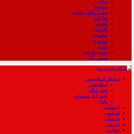
سالور
سعیدیه
شهرک های صنعتی
صادقیه
قائمیه
کاشانی
محمدیه
مطهری
مهدیه
مهدیه جنوبی
موسی آباد
مناطق اسلامشهر
اسلامشهر
چهاردانگه
احمد آباد مستوفی
واوان
اجتماعی
سیاسی
فرهنگی
ورزشی
حوادث