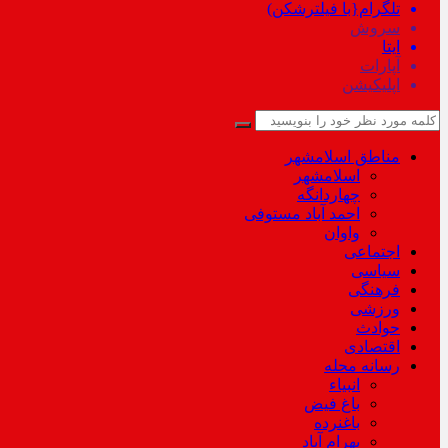
تلگرام{با فیلترشکن)
سروش
ایتا
آپارات
اپلیکیشن
مناطق اسلامشهر
اسلامشهر
چهاردانگه
احمد آباد مستوفی
واوان
اجتماعی
سیاسی
فرهنگی
ورزشی
حوادث
اقتصادی
رسانه محله
انبیاء
باغ فیض
باغنرده
بهرام آباد