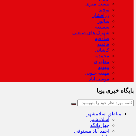
بیست متری
توحید
زرافشان
سالور
سعیدیه
شهرک های صنعتی
صادقیه
قائمیه
کاشانی
محمدیه
مطهری
مهدیه
مهدیه جنوبی
موسی آباد
پایگاه خبری پویا
مناطق اسلامشهر
اسلامشهر
چهاردانگه
احمد آباد مستوفی