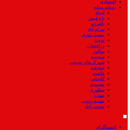
اقتصادی
رسانه محله
انبیاء
باغ فیض
باغنرده
بهرام آباد
بیست متری
توحید
زرافشان
سالور
سعیدیه
شهرک های صنعتی
صادقیه
قائمیه
کاشانی
محمدیه
مطهری
مهدیه
مهدیه جنوبی
موسی آباد
اینستاگرام